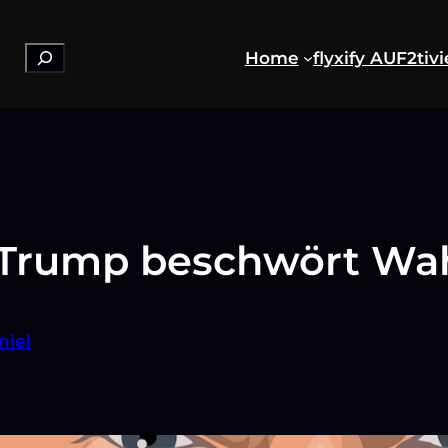
Suchen
Home
flyxify AUF2
tiv
: Trump beschwört Wa
niel