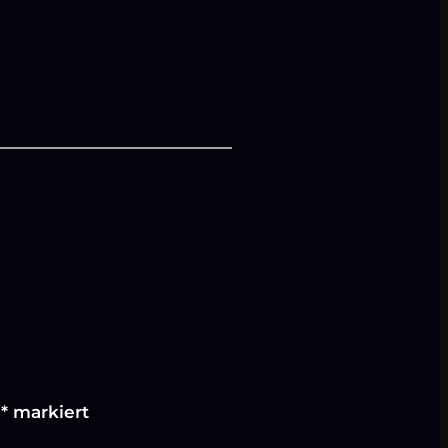
t
*
markiert