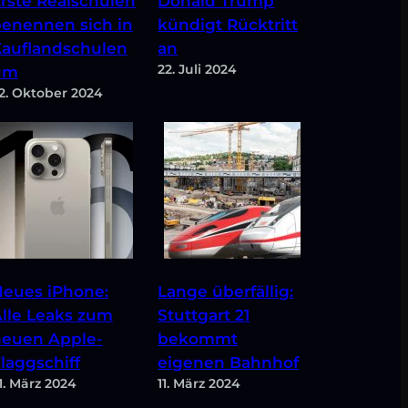
Donald Trump
rste Realschulen
kündigt Rücktritt
enennen sich in
an
auflandschulen
22. Juli 2024
um
2. Oktober 2024
eues iPhone:
Lange überfällig:
lle Leaks zum
Stuttgart 21
neuen Apple-
bekommt
laggschiff
eigenen Bahnhof
1. März 2024
11. März 2024