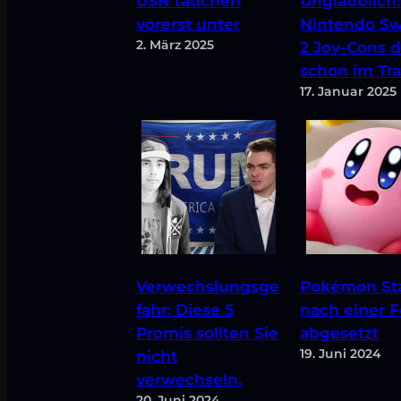
USN tauchen
Unglaublich:
vorerst unter
Nintendo Sw
2. März 2025
2 Joy-Cons d
schon im Trai
17. Januar 2025
Verwechslungsge
Pokémon Sta
fahr: Diese 5
nach einer F
Promis sollten Sie
abgesetzt
19. Juni 2024
nicht
verwechseln.
20. Juni 2024