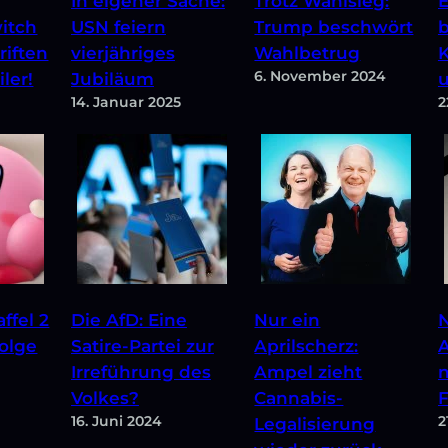
Trotz Wahlsieg:
In eigener Sache:
E
Trump beschwört
itch
USN feiern
b
Wahlbetrug
riften
vierjähriges
K
6. November 2024
ler!
Jubiläum
14. Januar 2025
2
ffel 2
Die AfD: Eine
Nur ein
N
olge
Satire-Partei zur
Aprilscherz:
A
Irreführung des
Ampel zieht
Volkes?
Cannabis-
F
16. Juni 2024
2
Legalisierung