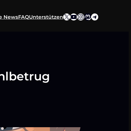
X
YouTube
Instagram
Mastodon
Telegram
ie News
FAQ
Unterstützen
hlbetrug