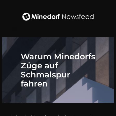
Zum
Inhalt
springen
Warum Minedorfs
Züge auf
Schmalspur
fahren